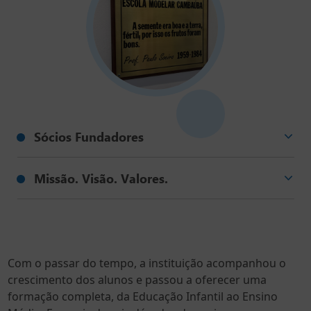
Sócios Fundadores
Armando Rinaldo Balbi
Missão. Visão. Valores.
Berta Hecker
Cezar Orlando Salles
Missão
Hélio Marcial de Faria Pereira
Temos o compromisso de proporcionar aos
Jorge Torok
nossos alunos uma educação de qualidade que
José Francisco de Faria Boselli
desenvolva uma formação cidadã, despertando o
José Manuel Gomes
Com o passar do tempo, a instituição acompanhou o
pensamento crítico, empático e sustentável.
José Rodarte
crescimento dos alunos e passou a oferecer uma
Lucílio Teixeira de Castro
formação completa, da Educação Infantil ao Ensino
Visão
Ludwick Teicher