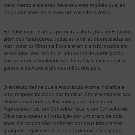
crescimento e sucesso deve-se a este modelo que, ao
universidades.
longo dos anos, se provou um case de sucesso.
Nós acreditamos que, feita essa combinação,
teremos o desempenho acadêmico de excelência
Em 1968 ocorreram as primeiras alterações no Estatuto,
e o respeito às diferenças e individualidades de
cada aluno.
além dos fundadores, todas as famílias interessadas em
matricular os filhos na Escola eram transformados em
Nós acreditamos que o modelo de associação de
associados. Por isso foi criada a cota de participação,
pais em diálogo constante nos torna mais
para manter a finalidade não-lucrativa e concentrar a
próximos para construirmos o processo
gerência da Associação nas mãos dos pais.
educacional ideal para nossos alunos.
Por isso, desenvolvemos um projeto de ensino
O estatuto define que a Associação é uma iniciativa e
personalizado e com autoria, multidisciplinar,
uma responsabilidade das famílias. Em assembleias são
potencializando as habilidades de cada aluno e
eleitos uma Diretoria Executiva, um Conselho de
que, ao transcender o espaço da sala de aula,
Representantes, um Conselho Fiscal e um Conselho de
traga uma visão de diferentes áreas do
Ética para operar a Instituição por um prazo de dois
conhecimento para o universo do discente.
anos. Os cargos não conferem aos seus integrantes
qualquer regalia em relação aos demais associados.