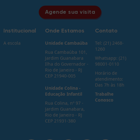
Agende sua visita
Institucional
Onde Estamos
Contato
A escola
Unidade Cambaúba
Tel: (21) 2468-
1260
Rua Cambaúba 101,
Jardim Guanabara
Whatsapp: (21)
Ilha do Governador -
98001-0110
Rio de Janeiro - RJ
Horário de
CEP 21940-005
atendimento:
Das 7h às 18h
Unidade Colina -
Educação Infantil
Trabalhe
Conosco
Rua Colina, nº 97 -
Jardim Guanabara,
Rio de Janeiro - RJ
CEP 21931-380