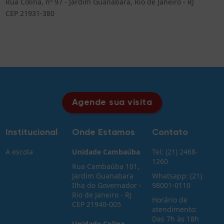
Rua Colina, nº 97 - Jardim Guanabara, Rio de Janeiro - RJ
CEP 21931-380
Agende sua visita
Institucional
Onde Estamos
Contato
A escola
Unidade Cambaúba
Tel: (21) 2468-
1260
Rua Cambaúba 101,
Jardim Guanabara
Whatsapp: (21)
Ilha do Governador -
98001-0110
Rio de Janeiro - RJ
Horário de
CEP 21940-005
atendimento:
Das 7h às 18h
Unidade Colina -