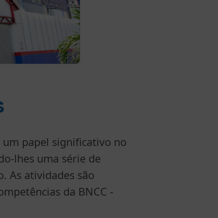
ESPAÇO MAKER
s
m papel significativo no
do-lhes uma série de
. As atividades são
competências da BNCC -