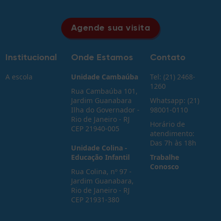
Agende sua visita
Institucional
Onde Estamos
Contato
A escola
Unidade Cambaúba
Tel: (21) 2468-
1260
Rua Cambaúba 101,
Jardim Guanabara
Whatsapp: (21)
Ilha do Governador -
98001-0110
Rio de Janeiro - RJ
Horário de
CEP 21940-005
atendimento:
Das 7h às 18h
Unidade Colina -
Educação Infantil
Trabalhe
Conosco
Rua Colina, nº 97 -
Jardim Guanabara,
Rio de Janeiro - RJ
CEP 21931-380