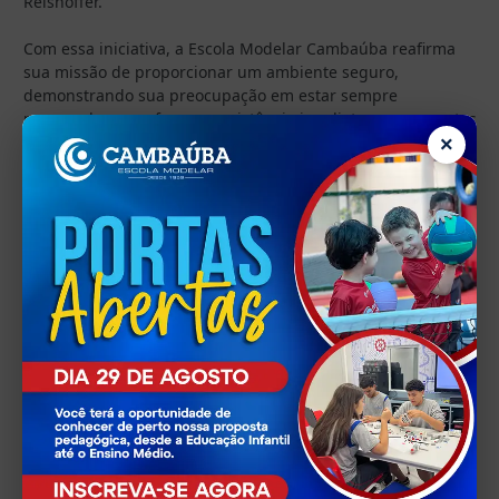
Reishoffer.
Com essa iniciativa, a Escola Modelar Cambaúba reafirma
sua missão de proporcionar um ambiente seguro,
demonstrando sua preocupação em estar sempre
preparada para oferecer assistência imediata em momentos
críticos. Além disso, ações como essa fortalecem o senso de
×
comunidade e a confiança de quem faz parte da escola.
Data: 07 /12/2024