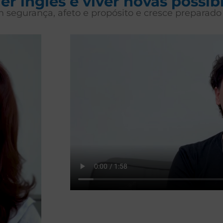
r inglês é viver novas possib
m segurança,
afeto e propósito e cresce preparado 