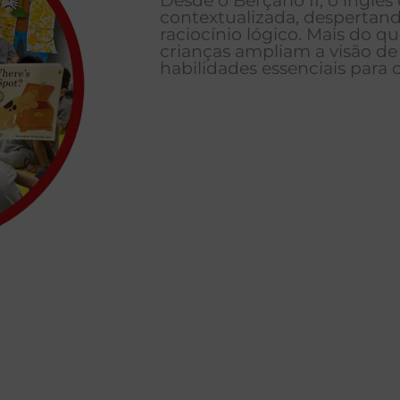
Desde o Berçário II, o inglê
contextualizada, despertand
raciocínio lógico. Mais do 
crianças ampliam a visão 
habilidades essenciais para o