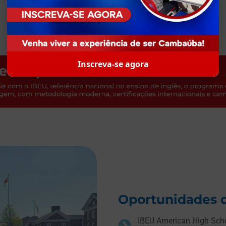
Inscreva-se agora
Oportunidades 
IBEU American High Scho