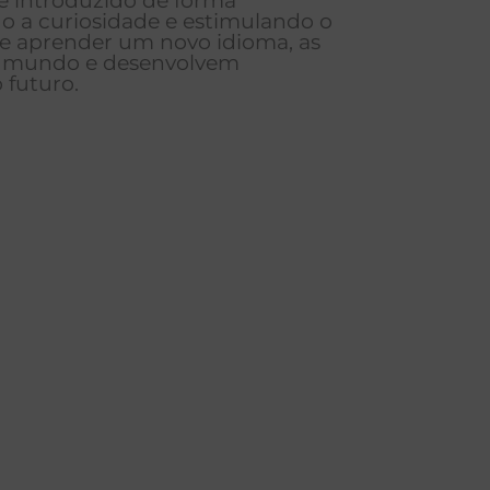
s é introduzido de forma
o a curiosidade e estimulando o
que aprender um novo idioma, as
de mundo e desenvolvem
 futuro.