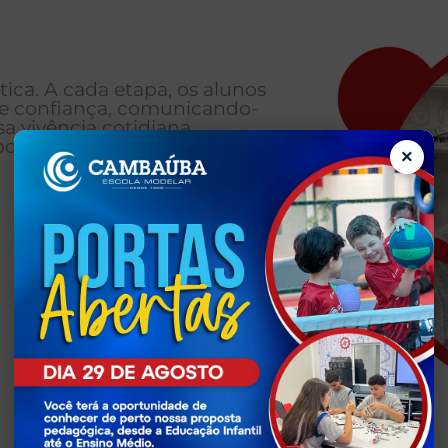
ica. A cada etapa, os alunos
 e confiança, comunicando-
a vivência cotidiana
ortunidades no Brasil e no
×