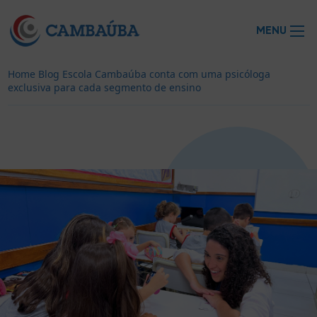
MENU
Home
Blog
Escola Cambaúba conta com uma psicóloga
exclusiva para cada segmento de ensino