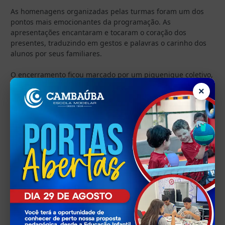
As homenagens organizadas pelas turmas foram um dos
pontos mais emocionantes da programação. As
apresentações encantaram e tocaram o coração dos
presentes, traduzindo em gestos e palavras o carinho dos
alunos por seus familiares.
O encerramento ficou marcado por um piquenique coletivo,
que proporcionou momentos de integração e troca entre
×
crianças, pais e responsáveis.
Mais do que uma comemoração, a Festa da Família
reafirmou o papel da Escola Modelar Cambaúba como um
espaço de vínculo e pertencimento, fortalecendo a parceria
entre família e escola.
Data: 13/09/2025