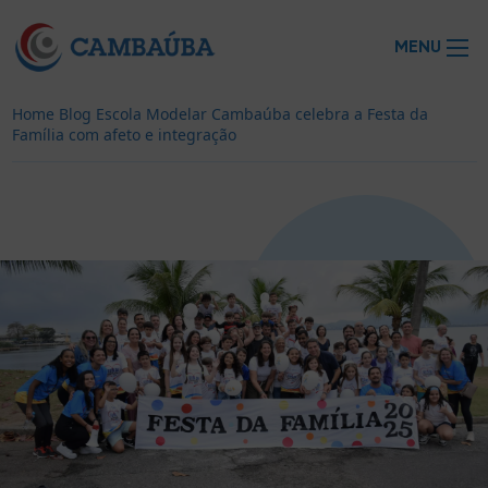
MENU
Home
Blog
Escola Modelar Cambaúba celebra a Festa da
Família com afeto e integração