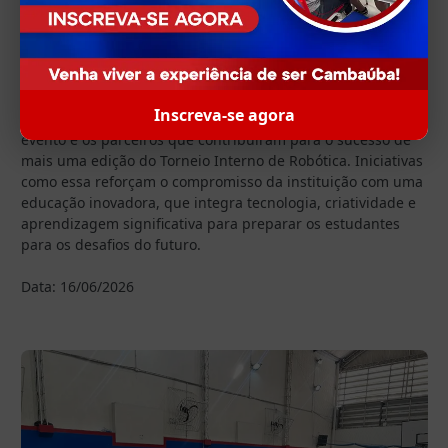
superação demonstrados ao longo das atividades. Os
estudantes também receberam brindes especiais
oferecidos pelo IBEU, parceiro da Escola.
A Escola Modelar Cambaúba parabeniza todos os alunos
Inscreva-se agora
que aceitaram o desafio, as famílias que prestigiaram o
evento e os parceiros que contribuíram para o sucesso de
mais uma edição do Torneio Interno de Robótica. Iniciativas
como essa reforçam o compromisso da instituição com uma
educação inovadora, que integra tecnologia, criatividade e
aprendizagem significativa para preparar os estudantes
para os desafios do futuro.
Data: 16/06/2026