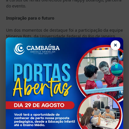
do evento.
Inspiração para o futuro
Um dos momentos de destaque foi a participação da equipe
Minerva Bots, da Universidade Federal do Rio de Janeiro
(UFRJ), que apresentou projetos desenvolvidos em nível
×
universitário e compartilhou com os estudantes diferentes
possibilidades de atuação nas áreas de robótica,
engenharia, tecnologia e pesquisa científica.
O encontro aproximou os alunos da realidade acadêmica e
mostrou como os conhecimentos desenvolvidos desde a
Educação Básica podem abrir caminhos para carreiras
ligadas à inovação e à tecnologia.
Reconhecimento aos participantes
O encerramento do torneio foi marcado pela cerimônia de
entrega de medalhas e certificados aos competidores,
reconhecendo o empenho, a dedicação e o espírito de