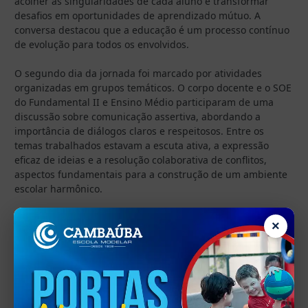
acolher as singularidades de cada aluno e transformar
desafios em oportunidades de aprendizado mútuo. A
conversa destacou que a educação é um processo contínuo
de evolução para todos os envolvidos.
O segundo dia da jornada foi marcado por atividades
organizadas em grupos temáticos. O corpo docente e o SOE
do Fundamental II e Ensino Médio participaram de uma
discussão sobre comunicação assertiva, abordando a
importância de diálogos claros e respeitosos. Entre os
temas trabalhados estavam a escuta ativa, a expressão
eficaz de ideias e a resolução colaborativa de conflitos,
aspectos fundamentais para a construção de um ambiente
escolar harmônico.
Já a equipe do Fundamental I e da Educação Infantil
×
participou de um encontro voltado para a criatividade,
explorando estratégias para incorporá-la no cotidiano
escolar. Por meio de dinâmicas interativas, os profissionais
refletiram sobre a importância de estimular a inovação e o
pensamento criativo dos alunos, incentivando novas
práticas pedagógicas.