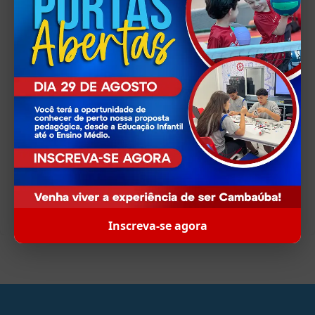
Escola Cambaúba
Rua Cambaúba, 101 - Jardim Guanabara (Ilha do
Governador)
Shopping Ilha Plaza
Av. Maestro Paulo e Silva, 400 - Freguesia (Ilha do
Governador)
Data: 27/03/2023
Compartilhar
Inscreva-se agora