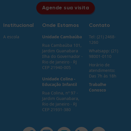
Agende sua visita
Institucional
Onde Estamos
Contato
A escola
Unidade Cambaúba
Tel: (21) 2468-
1260
Rua Cambaúba 101,
Jardim Guanabara
Whatsapp: (21)
Ilha do Governador -
98001-0110
Rio de Janeiro - RJ
Horário de
CEP 21940-005
atendimento:
Das 7h às 18h
Unidade Colina -
Educação Infantil
Trabalhe
Conosco
Rua Colina, nº 97 -
Jardim Guanabara,
Rio de Janeiro - RJ
CEP 21931-380