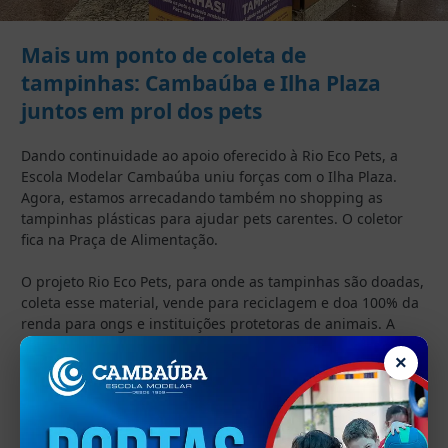
Mais um ponto de coleta de
tampinhas: Cambaúba e Ilha Plaza
juntos em prol dos pets
Dando continuidade ao apoio oferecido à Rio Eco Pets, a
Escola Modelar Cambaúba uniu forças com o Ilha Plaza.
Agora, estamos arrecadando também no shopping as
tampinhas plásticas para ajudar pets carentes. O coletor
fica na Praça de Alimentação.
O projeto Rio Eco Pets, para onde as tampinhas são doadas,
coleta esse material, vende para reciclagem e doa 100% da
renda para ongs e instituições protetoras de animais. A
ação visa também à preservação do meio ambiente.
×
Participe e apoie essa iniciativa!
Faça sua doação em qualquer um dos pontos de coleta: