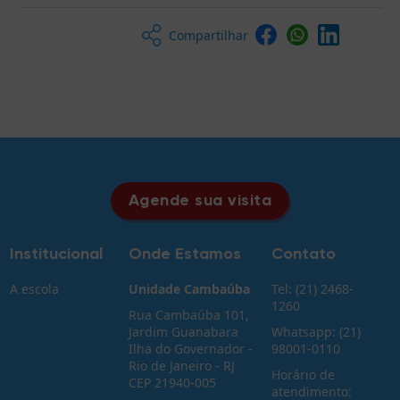
Compartilhar
Agende sua visita
Institucional
Onde Estamos
Contato
A escola
Unidade Cambaúba
Tel: (21) 2468-
1260
Rua Cambaúba 101,
Jardim Guanabara
Whatsapp: (21)
Ilha do Governador -
98001-0110
Rio de Janeiro - RJ
Horário de
CEP 21940-005
atendimento: