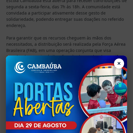
Escola Cambaúba está aberta para receber contribuições de
segunda a sexta-feira, das 7h às 18h. A comunidade está
convidada a participar ativamente desse gesto de
solidariedade, podendo entregar suas doações no referido
endereço.
Para garantir que os recursos cheguem às mãos dos
necessitados, a distribuição será realizada pela Força Aérea
Brasileira (FAB), em uma operação conjunta que visa
atender de maneira ágil e eficaz às demandas das regiões
atingidas.
×
A primeira remessa de doações foi realizada na última
segunda-feira, dia 14/05. A distribuição está sendo
realizada pela Força Aérea Brasileira (FAB).
Juntos, podemos fazer a diferença e ajudar aqueles que
mais precisam neste momento desafiador.
Data: 07/05/2024