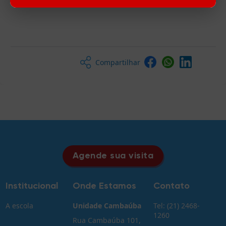
Compartilhar
Agende sua visita
Institucional
Onde Estamos
Contato
A escola
Unidade Cambaúba
Tel: (21) 2468-
1260
Rua Cambaúba 101,