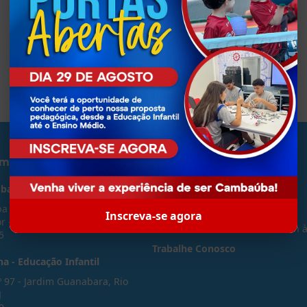
amos
Contato
mbaúba
Tel: (21) 2468-1260
 101, Jardim Guanabara Ilha
Whatsapp: (21) 98001-0110
Inscreva-se agora
 - Rio de Janeiro - RJ
Horário de atendimento: Das 7h 
5
Trabalhe Conosco
a - Educação Infantil
º 97 - Jardim Guanabara, Rio
J